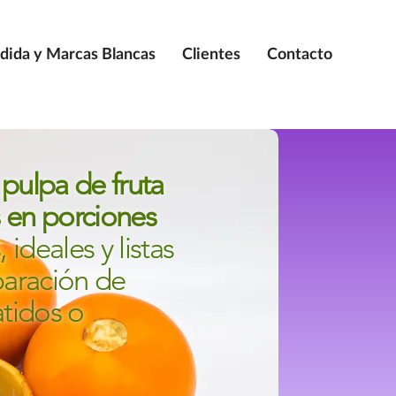
dida y Marcas Blancas
Clientes
Contacto
pulpa de fruta
 en porciones
 ideales y listas
paración de
atidos o