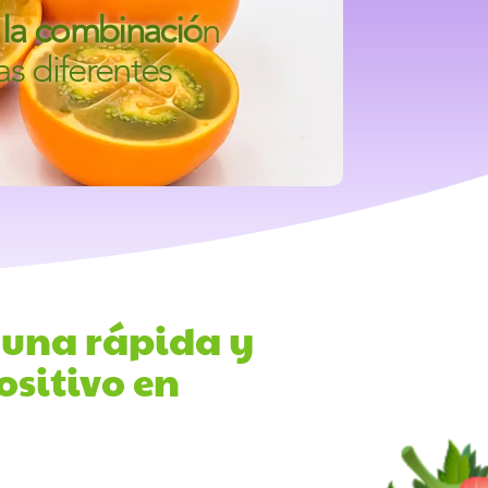
r
la combinació
n
tas diferentes
 una rápida y
ositivo en
.