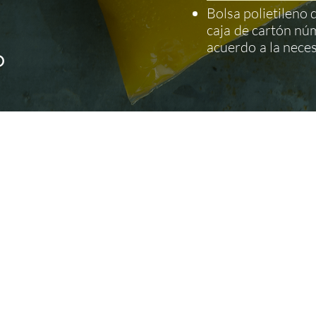
Bolsa polietileno 
caja
de cartón nú
acuerdo
a la neces
O