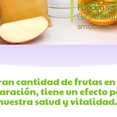
Pueden se
de 2 a
3 fru
smoothies.
ran cantidad de frutas en
aración, tiene un efecto p
nuestra salud y vitalidad