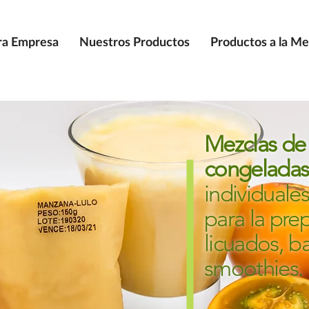
ra Empresa
Nuestros Productos
Productos a la Me
Mezclas de 
congeladas
individuales,
para la pre
licuados, b
smoothies.