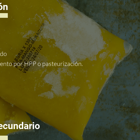
ón
ado
ento por HPP o pasteurización.
ecundario