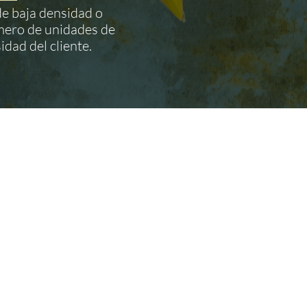
de baja densidad o
mero de unidades de
idad del cliente.